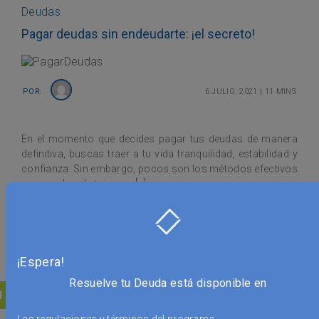
Deudas
Pagar deudas sin endeudarte: ¡el secreto!
Por:
6 julio, 2021
|
11 mins
En el momento que decides pagar tus deudas de manera
definitiva, buscas traer a tu vida tranquilidad, estabilidad y
confianza. Sin embargo, pocos son los métodos efectivos
para acabar de tajo con […]
Leer más
¡Espera!
Resuelve tu Deuda está disponible en
Posts navigation
1
2
3
4
5
6
7
…
9