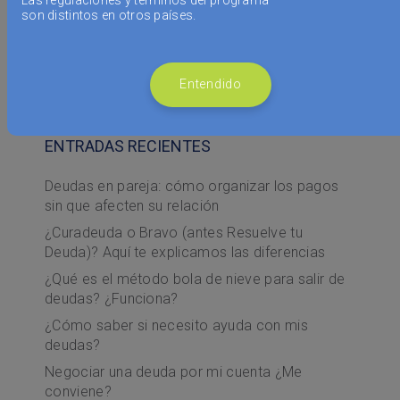
Las regulaciones y términos del programa
son distintos en otros países.
Buscar
Entendido
ENTRADAS RECIENTES
Deudas en pareja: cómo organizar los pagos
sin que afecten su relación
¿Curadeuda o Bravo (antes Resuelve tu
Deuda)? Aquí te explicamos las diferencias
¿Qué es el método bola de nieve para salir de
deudas? ¿Funciona?
¿Cómo saber si necesito ayuda con mis
deudas?
Negociar una deuda por mi cuenta ¿Me
conviene?