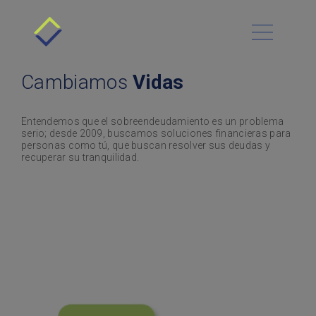
Conócenos
Cómo funciona
Menú Principal
Blog
Beneficios
Cambiamos
Vidas
Contacto
Requisitos
Administración financiera
Historias de Éxito
Deudas
Platica con nosotros
Entendemos que el sobreendeudamiento es un problema
Clientes
serio; desde 2009, buscamos soluciones financieras para
Preguntas Frecuentes
Negocios y finanzas
Sucursales
personas como tú, que buscan resolver sus deudas y
recuperar su tranquilidad.
Asesoría Gratis
Deudas Automotrices
Finanzas personales
Préstamos personales