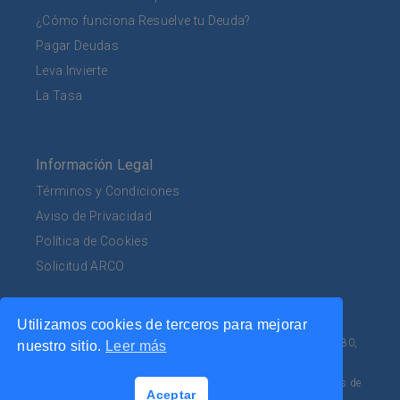
¿Cómo funciona Resuelve tu Deuda?
Pagar Deudas
Leva Invierte
La Tasa
Información Legal
Términos y Condiciones
Aviso de Privacidad
Política de Cookies
Solicitud ARCO
Utilizamos cookies de terceros para mejorar
Av. Mariano Escobedo 555, Planta Baja, Col. Bosques de
Chapultepec, 1a Sección, Alcaldía Miguel Hidalgo, C.P. 11580,
nuestro sitio.
Leer más
CDMX.
Tel. 800 953 0462. Sitio 100% seguro. Tu información es
confidencial y está completamente protegida por certificados de
Aceptar
seguridad.