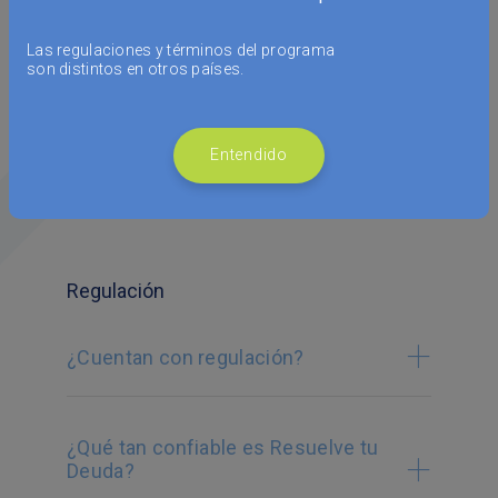
¿Qué pasa si dejo de pagar?
Las regulaciones y términos del programa
son distintos en otros países.
¿Cómo funciona la app de Resuelve tu
Entendido
Deuda?
Regulación
¿Cuentan con regulación?
¿Qué tan confiable es Resuelve tu
Deuda?