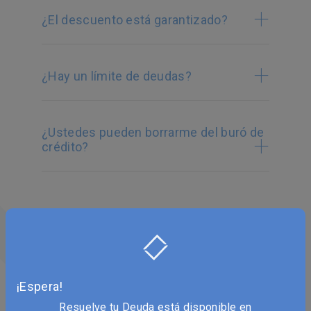
¿El descuento está garantizado?
¿Hay un límite de deudas?
¿Ustedes pueden borrarme del buró de
crédito?
Para Clientes
¿Cómo conozco el estatus de mi
programa?
¡Espera!
Resuelve tu Deuda está disponible en