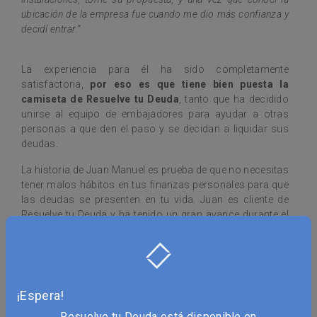
ubicación de la empresa fue cuando me dio más confianza y
decidí entrar.”
La experiencia para él ha sido completamente
satisfactoria,
por eso es que tiene bien puesta la
camiseta de Resuelve tu Deuda
, tanto que ha decidido
unirse al equipo de embajadores para ayudar a otras
personas a que den el paso y se decidan a liquidar sus
deudas.
La historia de Juan Manuel es prueba de que no necesitas
tener malos hábitos en tus finanzas personales para que
las deudas se presenten en tu vida. Juan es cliente de
Resuelve tu Deuda y ha tenido un gran avance durante el
tiempo que ha estado con nosotros, y lo más importante
es que ha recuperado su tranquilidad.
Como Juan, muchas personas están en el proceso de
vivir libres de deudas y, así como esta, hay muchas otras
¡Espera!
historias que nos inspiran a seguir dando lo mejor de
nosotros.
Resuelve tu Deuda está disponible en