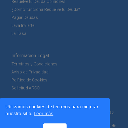
Resuelve tu Deuda Opiniones
¿Cómo funciona Resuelve tu Deuda?
Pagar Deudas
Leva Invierte
La Tasa
Información Legal
Términos y Condiciones
Aviso de Privacidad
Política de Cookies
Solicitud ARCO
Utilizamos cookies de terceros para mejorar
Av. Mariano Escobedo 555, Planta Baja, Col. Bosques de
Chapultepec, 1a Sección, Alcaldía Miguel Hidalgo, C.P. 11580,
nuestro sitio.
Leer más
CDMX.
Tel. 800 953 0462. Sitio 100% seguro. Tu información es
confidencial y está completamente protegida por certificados de