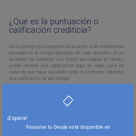
¿Qué es la puntuación o
calificación crediticia?
Es un puntaje que se genera de acuerdo a las estadísticas
basadas en el comportamiento de cada acreedor. Si un
acreedor ha cumplido con todos sus pagos en tiempo
puede obtener una calificación baja en riego, pero en
caso de que haya sucedido todo lo contrario obtendrá
una calificación de alto riesgo.
Las calificaciones pueden estar en un rango de 350 a
850, como puedes ver la cifra más alta significa bajo
riesgo mientras que la cifra menor significa alto riesgo. El
riesgo quiere decir: la probabilidad de que el acreedor
devuelva el préstamo.
¡Espera!
Resuelve tu Deuda está disponible en