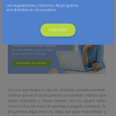
¿Tu historial crediticio tiene un
Las regulaciones y términos del programa
son distintos en otros países.
error?
Entendido
Una vez que tengas tu reporte, analízalo cuidadosamente.
Verifica que en él se encuentren únicamente créditos que
hayas solicitado y revisa también que tus pagos estén
reconocidos (en caso de que hayas pagado a tiempo). Si
encuentras algún error, no dejes que pase más tiempo y