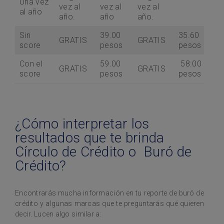
Una vez
vez al
vez al
vez al
al año
año.
año
año.
Sin
39.00
35.60
GRATIS
GRATIS
score
pesos
pesos
Con el
59.00
58.00
GRATIS
GRATIS
score
pesos
pesos
¿Cómo interpretar los
resultados que te brinda
Círculo de Crédito o Buró de
Crédito?
Encontrarás mucha información en tu reporte de buró de
crédito y algunas marcas que te preguntarás qué quieren
decir. Lucen algo similar a: