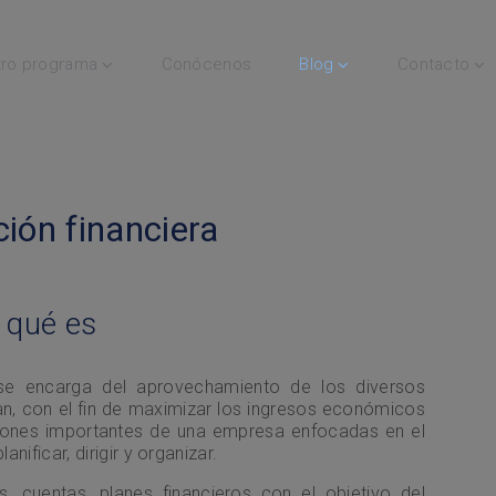
ro programa
Conócenos
Blog
Contacto
ión financiera
 qué es
se encarga del aprovechamiento de los diversos
an, con el fin de maximizar los ingresos económicos
iones importantes de una empresa enfocadas en el
ificar, dirigir y organizar.
, cuentas, planes financieros con el objetivo del