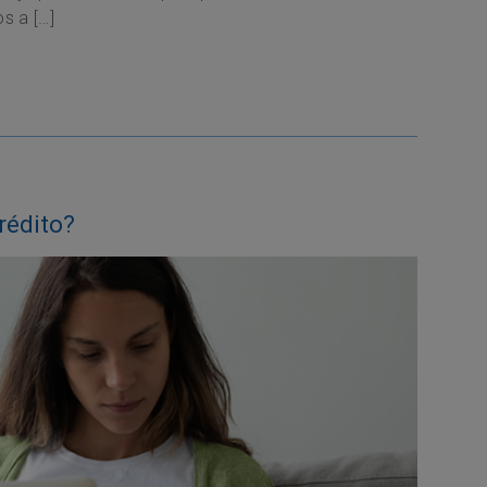
s a […]
rédito?