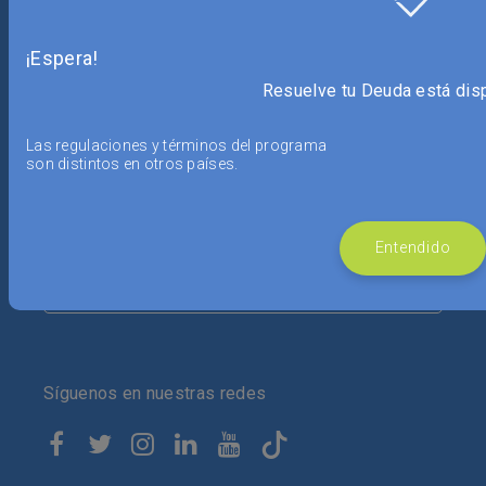
Si ya eres cliente, ingresa a
Mi Espacio Resuelve
o descarga nuestra app
¡Espera!
Resuelve tu Deuda está dis
Las regulaciones y términos del programa
son distintos en otros países.
País
Entendido
MÉXICO
Síguenos en nuestras redes