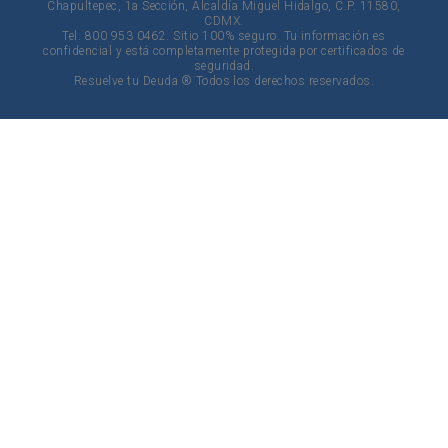
Chapultepec, 1a Sección, Alcaldía Miguel Hidalgo, C.P. 11580,
CDMX.
Tel. 800 953 0462. Sitio 100% seguro. Tu información es
confidencial y está completamente protegida por certificados de
seguridad.
Resuelve tu Deuda ® Todos los derechos reservados.