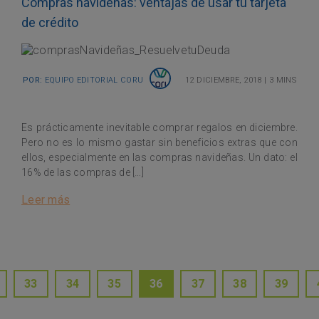
Compras navideñas: ventajas de usar tu tarjeta
de crédito
Por:
Equipo Editorial Coru
12 diciembre, 2018
|
3 mins
Es prácticamente inevitable comprar regalos en diciembre.
Pero no es lo mismo gastar sin beneficios extras que con
ellos, especialmente en las compras navideñas. Un dato: el
16% de las compras de […]
Leer más
Posts navigation
33
34
35
36
37
38
39