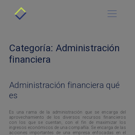
Conócenos
Cómo funciona
Menú Principal
Blog
Beneficios
Contacto
Requisitos
Administración financiera
Categoría:
Administración
Historias de Éxito
Deudas
Platica con nosotros
Clientes
financiera
Preguntas Frecuentes
Negocios y finanzas
Sucursales
Asesoría Grati
Deudas Automotrices
Finanzas personales
Administración financiera qué
Préstamos personales
es
Es una rama de la administración que se encarga del
aprovechamiento de los diversos recursos financieros
con los que se cuentan, con el fin de maximizar los
ingresos económicos de una compañía. Se encarga de las
acciones importantes de una empresa enfocadas en el