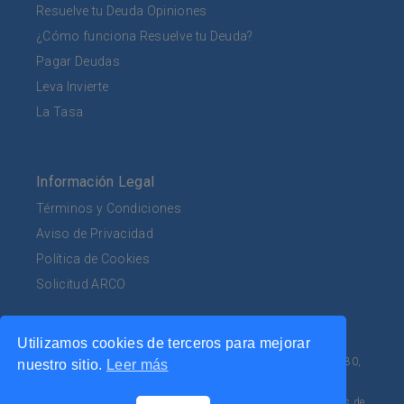
Resuelve tu Deuda Opiniones
¿Cómo funciona Resuelve tu Deuda?
Pagar Deudas
Leva Invierte
La Tasa
Información Legal
Términos y Condiciones
Aviso de Privacidad
Política de Cookies
Solicitud ARCO
Utilizamos cookies de terceros para mejorar
Av. Mariano Escobedo 555, Planta Baja, Col. Bosques de
Chapultepec, 1a Sección, Alcaldía Miguel Hidalgo, C.P. 11580,
nuestro sitio.
Leer más
CDMX.
Tel. 800 953 0462. Sitio 100% seguro. Tu información es
confidencial y está completamente protegida por certificados de