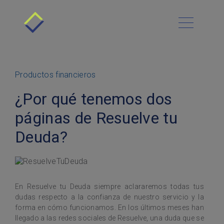
Conócenos
Cómo funciona
Menú Principal
Blog
Beneficios
Contacto
Requisitos
Administración financiera
Productos financieros
Historias de Éxito
Deudas
Platica con nosotros
Clientes
¿Por qué tenemos dos
Preguntas Frecuentes
Negocios y finanzas
Sucursales
páginas de Resuelve tu
Asesoría Gratis
Deudas Automotrices
Finanzas personales
Deuda?
Préstamos personales
En Resuelve tu Deuda siempre aclararemos todas tus
dudas respecto a la confianza de nuestro servicio y la
forma en cómo funcionamos. En los últimos meses han
llegado a las redes sociales de Resuelve, una duda que se