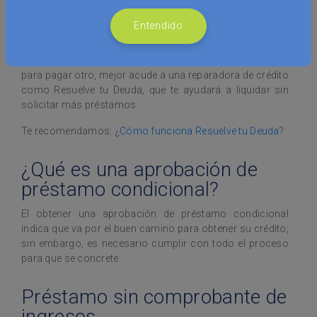
Sin embargo, quienes se encuentren en este tipo de
situaciones es posible que ningún banco reconocido les
Entendido
proporcione un crédito, ya que no tienen historial o
simplemente tienen deudas vigentes. Para evitar eso,
primero debes pagar tus cuentas, si buscas un crédito
para pagar otro, mejor acude a una reparadora de crédito
como Resuelve tu Deuda, que te ayudará a liquidar sin
solicitar más préstamos.
Te recomendamos: ¿
Cómo funciona Resuelve tu Deuda
?
¿Qué es una aprobación de
préstamo condicional?
El obtener una aprobación de préstamo condicional
indica que va por el buen camino para obtener su crédito;
sin embargo, es necesario cumplir con todo el proceso
para que se concrete.
Préstamo sin comprobante de
ingresos.