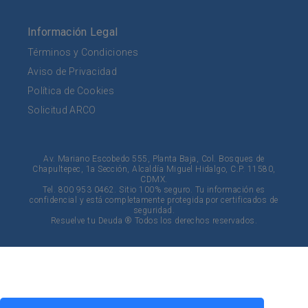
Información Legal
Términos y Condiciones
Aviso de Privacidad
Política de Cookies
Solicitud ARCO
Av. Mariano Escobedo 555, Planta Baja, Col. Bosques de
Chapultepec, 1a Sección, Alcaldía Miguel Hidalgo, C.P. 11580,
CDMX.
Tel. 800 953 0462. Sitio 100% seguro. Tu información es
confidencial y está completamente protegida por certificados de
seguridad.
Resuelve tu Deuda ® Todos los derechos reservados.