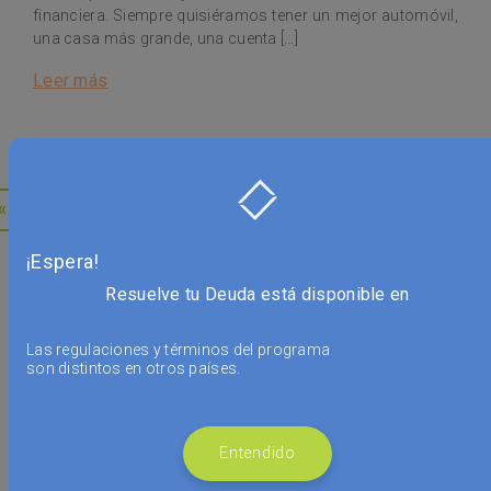
financiera. Siempre quisiéramos tener un mejor automóvil,
una casa más grande, una cuenta […]
Leer más
Posts navigation
«
1
2
3
4
5
6
7
8
¡Espera!
Buscar
Resuelve tu Deuda está disponible en
Las regulaciones y términos del programa
son distintos en otros países.
ENTRADAS RECIENTES
Entendido
Deudas en pareja: cómo organizar los pagos