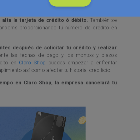
n Claro Shop?
ita de forma digital, para pagarlo solamente se
lta la tarjeta de crédito ó débito.
También se
Sanborns proporcionando tú número de crédito en
tes después de solicitar tu crédito y realizar
ente las fechas de pago y los montos y plazos
édito en
Claro Shop
puedes empezar a enfrentar
imiento así como afectar tu historial crediticio.
empo en Claro Shop, la empresa cancelará tu