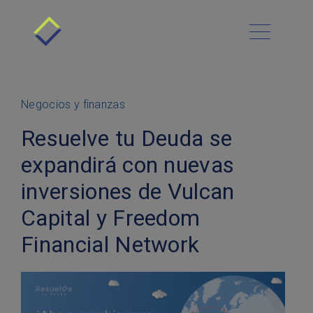
Conócenos
Cómo funciona
Menú Principal
Blog
Beneficios
Contacto
Requisitos
Administración financiera
Negocios y finanzas
Historias de Éxito
Deudas
Platica con nosotros
Clientes
Resuelve tu Deuda se
Preguntas Frecuentes
Negocios y finanzas
Sucursales
expandirá con nuevas
Asesoría Gratis
Deudas Automotrices
Finanzas personales
inversiones de Vulcan
Préstamos personales
Capital y Freedom
Financial Network