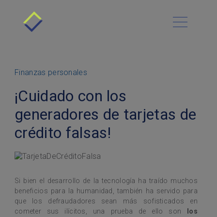
Conócenos
Cómo funciona
Menú Principal
Blog
Beneficios
Contacto
Requisitos
Administración financiera
Finanzas personales
Historias de Éxito
Deudas
Platica con nosotros
Clientes
¡Cuidado con los
Preguntas Frecuentes
Negocios y finanzas
Sucursales
generadores de tarjetas de
Asesoría Gratis
Deudas Automotrices
Finanzas personales
crédito falsas!
Préstamos personales
Si bien el desarrollo de la tecnología ha traído muchos
beneficios para la humanidad, también ha servido para
que los defraudadores sean más sofisticados en
cometer sus ilícitos, una prueba de ello son
los