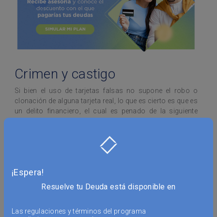
Crimen y castigo
Si bien el uso de tarjetas falsas no supone el robo o
clonación de alguna tarjeta real, lo que es cierto es que es
un delito financiero, el cual es penado de la siguiente
forma, de acuerdo a lo estipulado en el artículo 386 del
Código Penal Federal
:
Con prisión de 3 días a 6 meses o de 30 a
180 días multa, cuando el valor de lo
¡Espera!
defraudado no exceda de diez veces el
salario.
Resuelve tu Deuda está disponible en
Con prisión de 6 meses a 3 años y multa de
Las regulaciones y términos del programa
10 a 100 veces el salario, cuando el valor de