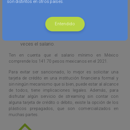
son distintos en otros países.
lo defraudado excediera de 10, pero no de
500 veces el salario.
Con prisión de tres a doce años y multa hasta
Entendido
de ciento veinte veces el salario, si el valor de
lo defraudado fuere mayor de quinientas
veces el salario.
Ten en cuenta que el salario mínimo en México
comprende los 141.70 pesos mexicanos en el 2021.
Para evitar ser sancionado, lo mejor es solicitar una
tarjeta de crédito en una institución financiera formal y
sin ningún mecanismo que si bien, puede estar al alcance
de todos, tiene implicaciones legales. Además, para
disfrutar algún servicio de streaming sin contar con
alguna tarjeta de crédito o débito, existe la opción de los
plásticos prepagados, que son comercializados en
muchas partes.