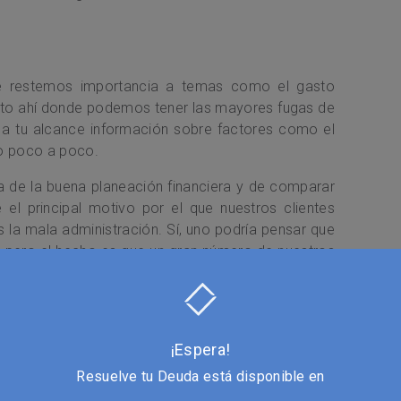
e restemos importancia a temas como el gasto
usto ahí donde podemos tener las mayores fugas de
 a tu alcance información sobre factores como el
llo poco a poco.
a de la buena planeación financiera y de comparar
el principal motivo por el que nuestros clientes
 la mala administración. Sí, uno podría pensar que
 pero el hecho es que un gran número de nuestros
astos se le salieron de las manos
.
icar el impuesto rosa y pagar diez pesos más por
deudado, pero lo cierto es que todas las deudas
¡Espera!
xtra que van formando una bola de nieve.
Resuelve tu Deuda está disponible en