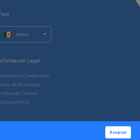
País
MÉXICO
Información Legal
Términos y Condiciones
Aviso de Privacidad
Política de Cookies
Solicitud ARCO
el Hidalgo, C.P. 11580, CDMX.
Aceptar
da por certificados de seguridad.