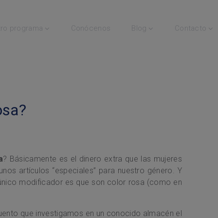
ro programa
Conócenos
Blog
Contacto
osa?
a
? Básicamente es el dinero extra que las mujeres
s artículos “especiales” para nuestro género. Y
 único modificador es que son color rosa (como en
 cuento que investigamos en un conocido almacén el