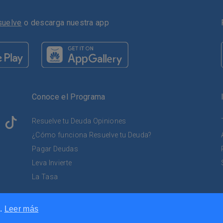
suelve
o descarga nuestra app
Conoce el Programa
Resuelve tu Deuda Opiniones
¿Cómo funciona Resuelve tu Deuda?
Pagar Deudas
Leva Invierte
La Tasa
anta Baja, Col. Bosques de Chapultepec, 1a Sección, Alcaldía Migu
o.
Leer más
guro. Tu información es confidencial y está completamente protegi
Resuelve tu Deuda ® Todos los derechos reservados.