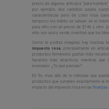
precio de algunos artículos “para hombre”
por ejemplo, dos rastrillos azules cue
características pero de color rosa cu
tampoco los bebés se salvan: en el mis
para niño con un precio de $146 y otro pa
niño son azul y verde, mientras que los bibe
Como te podrás imaginar, hay muchas teo
impuesto rosa
, principalmente en artíc
productos femeninos gastan más recurso
hacerlos más atractivos, mientras que 
inventario. ¿Tú qué piensas?
En fin, más allá de lo ridículas que pue
productos que cumplen exactamente la mi
impacto del impuesto rosa en las
finanzas