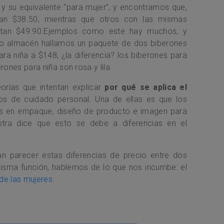
 y su equivalente “para mujer”, y encontramos que,
stan $38.50, mientras que otros con las mismas
estan $49.90.Ejemplos como este hay muchos, y
mo almacén hallamos un paquete de dos biberones
ra niña a $148, ¿la diferencia? los biberones para
rones para niña son rosa y lila.
rías que intentan explicar
por qué se aplica el
ulos de cuidado personal. Una de ellas es que los
s en empaque, diseño de producto e imagen para
otra dice que esto se debe a diferencias en el
dan parecer estas diferencias de precio entre dos
sma función, hablemos de lo que nos incumbe: el
 de las mujeres
.