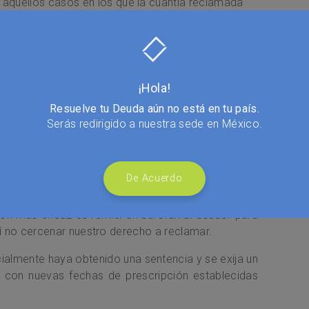
 aquellos casos en los que la cuantía reclamada
¡Hola!
icialmente?
Resuelve tu Deuda aún no está en tu país.
o 2015, solamente se cuenta con un plazo de 5 años
Serás redirigido a nuestra sede en México.
der reclamar lo debido. Es importante tener en
la denuncia, menos tiempo se tiene para cobrar la
ipción, que continúa avanzando pese a que se abra
De Acuerdo
icultad de cobrar al deudor.
ión más eficaz es remitir un burofax al deudor para
sí no cercenar nuestro derecho a reclamar.
ialmente haya obtenido una sentencia y se exija un
 con nuevas fechas de prescripción establecidas