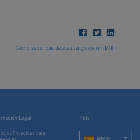
Como saber que deudas tengo con mi DNI
rmación Legal
País
tica de Privacidad para
ESPAÑA
eedores