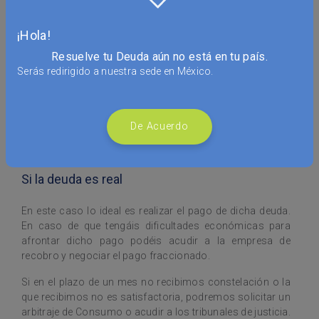
Si la deuda no es real se debe comunicar de manera
¡Hola!
fehaciente a la empresa de recobro, solicitando a burofax
Resuelve tu Deuda aún no está en tu país.
un documento que acredite la existencia de la deuda.
Serás redirigido a nuestra sede en México.
Asimismo, se debe de comunicar a la empresa con la
que supuestamente se tiene la deuda.
Si la respuesta se recibe en plazo de un mes o bien no es
De Acuerdo
satisfactoria se puede presentar una solicitud de arbitraje
en Consumo o recurrir a los tribunales de justicia.
Si la deuda es real
En este caso lo ideal es realizar el pago de dicha deuda.
En caso de que tengáis dificultades económicas para
afrontar dicho pago podéis acudir a la empresa de
recobro y negociar el pago fraccionado.
Si en el plazo de un mes no recibimos constelación o la
que recibimos no es satisfactoria, podremos solicitar un
arbitraje de Consumo o acudir a los tribunales de justicia.