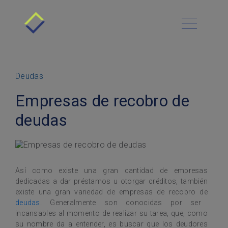
Todo sobre Resuelve
Cómo funciona
Menú Principal
Nuestra Cultura
Beneficios
Blog
Requisitos
Vacantes
Deudas
Contacto
Historias de Éxito
Deudas
Empresas de recobro de
Preguntas Frecuentes
Economía
Habla con nosotros
Asesoría Gratis
deudas
Sitemap
Finanzas personales
Sucursales
Productos financieros
Resuelve tu Deuda
Así como existe una gran cantidad de empresas
dedicadas a dar préstamos u otorgar créditos, también
existe una gran variedad de empresas de recobro de
deudas
. Generalmente son conocidas por ser
incansables al momento de realizar su tarea, que, como
su nombre da a entender, es buscar que los deudores