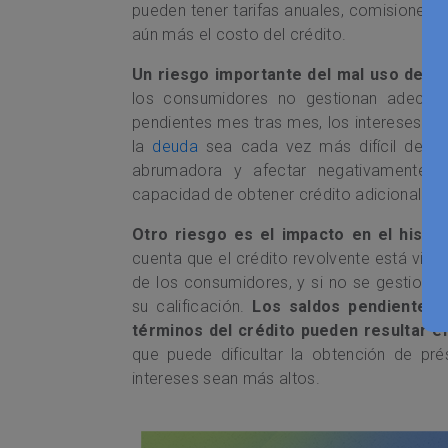
pueden tener tarifas anuales, comisiones 
aún más el costo del crédito.
Un riesgo importante del mal uso del c
los consumidores no gestionan adecuad
pendientes mes tras mes, los intereses 
la
deuda
sea cada vez más difícil de pag
abrumadora y afectar negativamente la 
capacidad de obtener crédito adicional en e
Otro riesgo es el impacto en el histor
cuenta que el crédito revolvente está vin
de los consumidores, y si no se gestiona
su calificación.
Los saldos pendientes a
términos del crédito pueden resultar en
que puede dificultar la obtención de pr
intereses sean más altos.