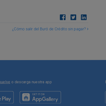
¿Cómo salir del Buró de Crédito sin pagar?
suelve
o descarga nuestra app