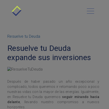
Todo sobre Resuelve
Cómo funciona
Menú Principal
Nuestra Cultura
Beneficios
Blog
Requisitos
Vacantes
Resuelve tu Deuda
Contacto
Historias de Éxito
Deudas
Resuelve tu Deuda
Preguntas Frecuentes
Economía
Habla con nosotros
Asesoría Gratis
expande sus inversiones
Sitemap
Finanzas personales
Sucursales
Productos financieros
Resuelve tu Deuda
Después de haber pasado un año excepcional y
complicado, todos queremos ir retomando poco a poco
nuestras vidas con la mayor de las energías. Igualmente,
en Resuelve tu Deuda queremos
seguir mirando hacia
delante
, llevando nuestro compromiso a nuevos
horizontes.