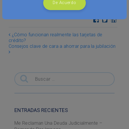
De Acuerdo
COMPARTE ESTE POST
Post navigation
¿Cómo funcionan realmente las tarjetas de
crédito?
Consejos clave de cara a ahorrar para la jubilación
Buscar
ENTRADAS RECIENTES
Me Reclaman Una Deuda Judicialmente –