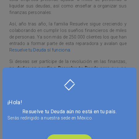
liquidar sus deudas, así como enseñar a organizar sus
finanzas personales.
Así, año tras año, la familia Resuelve sigue creciendo y
colaborando en cumplir los sueños financieros de miles
de personas. Ya son más de 250.000 clientes los que han
entrado a formar parte de esta reparadora y avalan que
Resuelve tu Deuda sí funciona
.
Si deseas ser partícipe de la revolución en las finanzas,
no dudes en acudir a Resuelve tu Deuda
para que, no
solo negocien tus deudas para que pagues menos por
ellas, sino que también te ayuden con tu organización
financiera y lleves el ahorro por bandera. Solicitando
asesoría mediante un
pequeño formulario
, podrás
contactar con un experto financiero que se encargará de
¡Hola!
valorar tu caso gratuitamente.
Resuelve tu Deuda aún no está en tu país.
Serás redirigido a nuestra sede en México.
5 febrero, 2021
|
4 mins