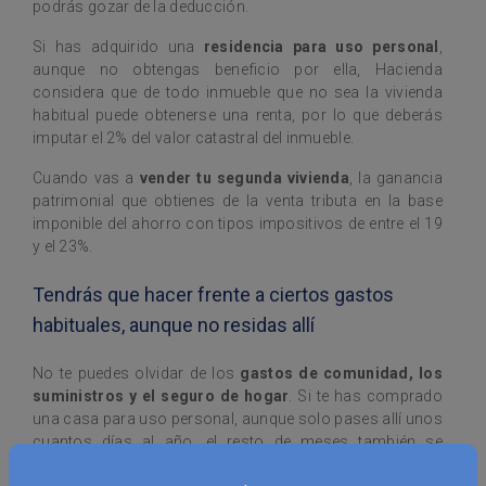
podrás gozar de la deducción.
Si has adquirido una
residencia para uso personal
,
aunque no obtengas beneficio por ella, Hacienda
considera que de todo inmueble que no sea la vivienda
habitual puede obtenerse una renta, por lo que deberás
imputar el 2% del valor catastral del inmueble.
Cuando vas a
vender tu segunda vivienda
, la ganancia
patrimonial que obtienes de la venta tributa en la base
imponible del ahorro con tipos impositivos de entre el 19
y el 23%.
Tendrás que hacer frente a ciertos gastos
habituales, aunque no residas allí
No te puedes olvidar de los
gastos de comunidad, los
suministros y el seguro de hogar
. Si te has comprado
una casa para uso personal, aunque solo pases allí unos
cuantos días al año, el resto de meses también se
generarán ciertos gastos, por lo que estarás pagando