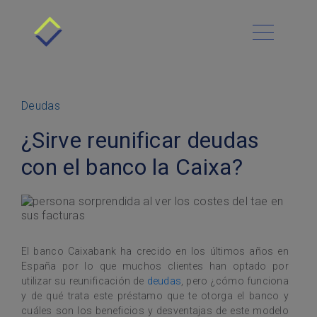
Todo sobre Resuelve
Cómo funciona
Menú Principal
Nuestra Cultura
Beneficios
Blog
Requisitos
Vacantes
Deudas
Contacto
Historias de Éxito
Deudas
¿Sirve reunificar deudas
Preguntas Frecuentes
Economía
Habla con nosotros
Asesoría Gratis
con el banco la Caixa?
Sitemap
Finanzas personales
Sucursales
Productos financieros
Resuelve tu Deuda
El banco Caixabank ha crecido en los últimos años en
España por lo que muchos clientes han optado por
utilizar su reunificación de
deudas
, pero ¿cómo funciona
y de qué trata este préstamo que te otorga el banco y
cuáles son los beneficios y desventajas de este modelo