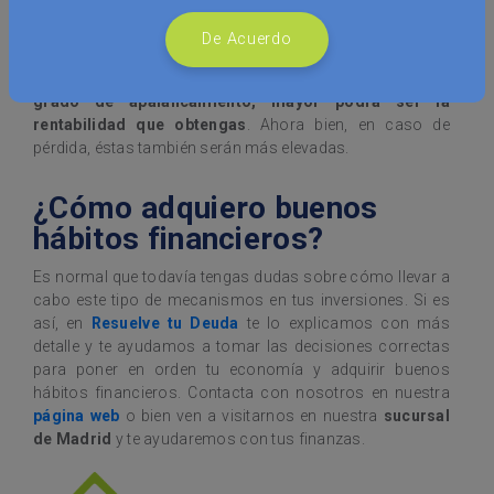
3.000
De Acuerdo
De esta manera, puedes ver que
cuanto mayor sea el
grado de apalancamiento, mayor podrá ser la
rentabilidad que obtengas
. Ahora bien, en caso de
pérdida, éstas también serán más elevadas.
¿Cómo adquiero buenos
hábitos financieros?
Es normal que todavía tengas dudas sobre cómo llevar a
cabo este tipo de mecanismos en tus inversiones. Si es
así, en
Resuelve tu Deuda
te lo explicamos con más
detalle y te ayudamos a tomar las decisiones correctas
para poner en orden tu economía y adquirir buenos
hábitos financieros. Contacta con nosotros en nuestra
página web
o bien ven a visitarnos en nuestra
sucursal
de Madrid
y te ayudaremos con tus finanzas.