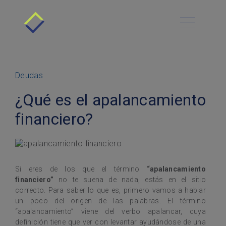
Todo sobre Resuelve
Cómo funciona
Menú Principal
Nuestra Cultura
Beneficios
Blog
Requisitos
Vacantes
Deudas
Contacto
Historias de Éxito
Deudas
¿Qué es el apalancamiento
Preguntas Frecuentes
Economía
Habla con nosotros
Asesoría Gratis
financiero?
Sitemap
Finanzas personales
Sucursales
Productos financieros
Resuelve tu Deuda
Si eres de los que el término
“apalancamiento
financiero”
no te suena de nada, estás en el sitio
correcto. Para saber lo que es, primero vamos a hablar
un poco del origen de las palabras. El término
“apalancamiento” viene del verbo apalancar, cuya
definición tiene que ver con levantar ayudándose de una