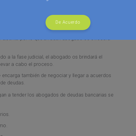
de un abogado para deudas bancarias podemos
De Acuerdo
ón exhaustiva de vuestro caso para evaluar la forma
 distinto por lo que un buen abogado os ofrecerá
do a la fase judicial, el abogado os brindará el
levar a cabo el proceso.
 encarga también de negociar y llegar a acuerdos
n de deudas.
gan a tender los abogados de deudas bancarias se
rios.
umo.