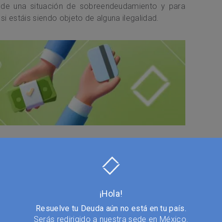
r de una situación de sobreendeudamiento y para
i estáis siendo objeto de alguna ilegalidad.
ancarias
n profesional dedicado a ayudar y asesorar a
.
¡Hola!
 para orientar al deudor a hacer frente a sus
Resuelve tu Deuda aún no está en tu país.
para asesorar al contrayente de la deuda ante las
Serás redirigido a nuestra sede en México.
esos legales.