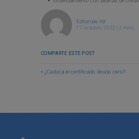
Endeudamiento con tarjetas de crédit
Editoriale rtd
17 octubre, 2022
|
2 mins
COMPARTE ESTE POST
Post navigation
¿Caduca el certificado deuda cero?